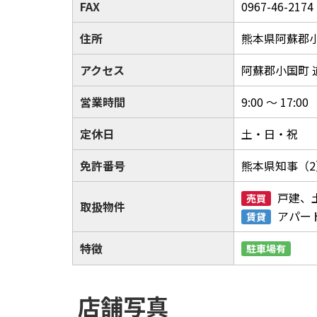
FAX
0967-46-2174
住所
熊本県阿蘇郡小
アクセス
阿蘇郡小国町 
営業時間
9:00 ～ 17:00
定休日
土・日・祝
免許番号
熊本県知事（2
戸建、
売買
取扱物件
アパー
賃貸
特徴
駐車場有
店舗写真