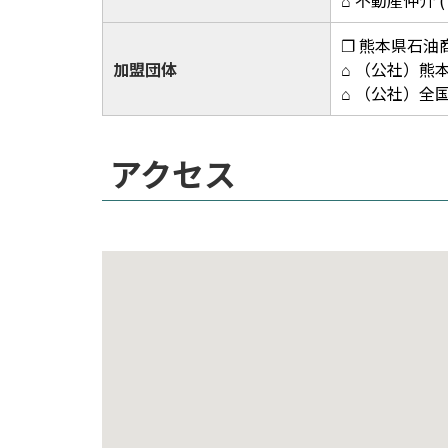
⌂ 不動産仲介 
❐ 熊本県石油
加盟団体
⌂ （公社）熊
⌂ （公社）全
アクセス