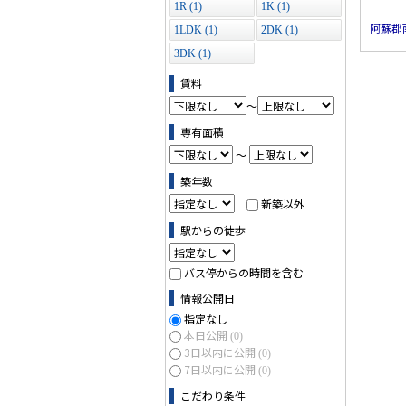
1R (1)
1K (1)
阿蘇郡
1LDK (1)
2DK (1)
3DK (1)
賃料
～
専有面積
～
築年数
新築以外
駅からの徒歩
バス停からの時間を含む
情報公開日
指定なし
本日公開
(0)
3日以内に公開
(0)
7日以内に公開
(0)
こだわり条件