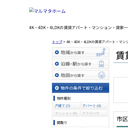
4K・4DK・4LDKの賃貸アパート・マンション・貸家
トップ
>
4K・4DK・4LDKの賃貸アパート・マ
賃
地域から探す
沿線・駅から探す
地図から探す
物件の条件で絞り込む
物件種別
戸建て (1)
アパート (4)
マンション (0)
テラスハウ
市区
ス (0)
間取り